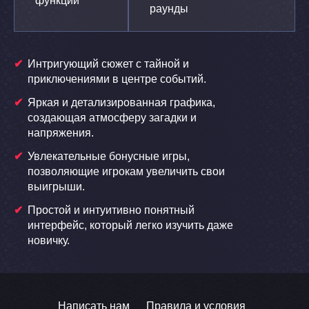
функции
раунды
Интригующий сюжет с тайной и
приключениями в центре событий.
Яркая и детализированная графика,
создающая атмосферу загадки и
напряжения.
Увлекательные бонусные игры,
позволяющие игрокам увеличить свои
выигрыши.
Простой и интуитивно понятный
интерфейс, который легко изучить даже
новичку.
Написать нам
Правила и условия